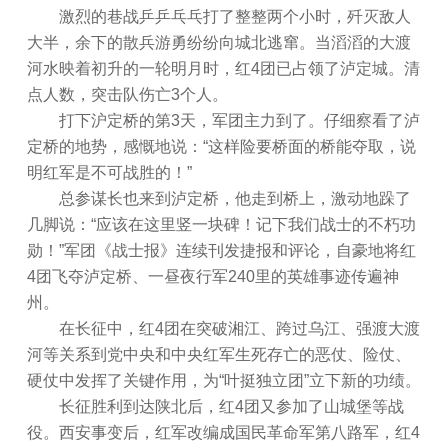
激烈的巷战乒乒乓乓打了整整两个小时，歼灭敌人
大半，余下的散兵游勇纷纷向城北逃窜。当滔滔的大渡
河水映着初升的一轮明月时，红4团已占领了泸定城。清
点人数，突击队伤亡3个人。
打下沪定桥的第3天，军团主力到了。仔细察看了泸
定桥的地势，感慨地说：“这样险要桥面的桥能夺取，说
明红军是不可战胜的！”
总参谋长也来到泸定桥，他走到桥上，激动地跺了
几脚说：“应该在这里竖一块碑！记下我们战士的不朽功
勋！”军团《战士报》连续刊发捷报和评论，自豪地将红
4团飞夺泸定桥、一昼夜行军240里的英雄事迹传遍神
州。
在长征中，红4团在突破湘江、跨过乌江、强渡大渡
河等关系到党中央和中央红军生死存亡的恶仗、险仗、
硬仗中发挥了关键作用，为“叶挺独立团”立下新的功绩。
长征胜利到达陕北后，红4团又参加了山城堡等战
役。西安事变后，红军改编成国民革命军第八路军，红4