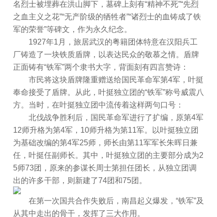
名烈士被埋葬在洪山脚下，墓碑上刻有“精神不死”“先烈
之血主义之花”“无产阶级的牺牲者”“诸烈士的血铸成了铁
军的荣誉”等碑文，作为永久纪念。
1927年1月，旅居武汉的粤籍团体特意在汉阳兵工
厂铸造了一块铁质盾牌，以表达民众的敬慕之情。盾牌
正面铸有“铁军”两个隶书大字，背面刻有四言赞诗：
市民将这块盾牌隆重赠送给国民革命军第4军，叶挺
奉命接受了盾牌。从此，叶挺独立团的“铁军”称号威震八
方。当时，在叶挺独立团中流传着这样两句口号：
北伐战争胜利后，国民革命军进行了扩编，原第4军
12师升格为第4军，10师升格为第11军。以叶挺独立团
为基础改编的第4军25师，师长由第11军军长朱晖日兼
任，叶挺任副师长。其中，叶挺独立团的主要部分成为2
5师73团，原来的参谋长周士第担任团长，从独立团调
出的许多干部，则新建了74团和75团。
在第一次国共合作失败后，南昌起义爆发，“铁军”及
从其中走出的骨干，发挥了三大作用。