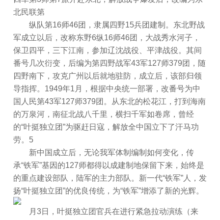
北民联第
纵队第16师46团，隶属四野15兵团建制。东北野战
军成立以后，改称东野6纵16师46团，大战秀水河子，
保卫四平，三下江南，参加辽沈战役、平津战役。其间
番号几次衍变，后编为第四野战军43军127师379团，随
四野南下，攻克广州以后就地驻防，成立后，该部归领
导指挥。1949年1月，根据中央统一部署，改番号为中
国人民第43军127师379团。从东北的松花江，打到海南
的万泉河，南征北战八千里，横扫千军如卷席，曾经
的“叶挺独立团”为驱赶日寇，解放全中国立下了汗马功
劳。5
新中国成立后，无论我军体制编制如何变化，传
承“铁军”基因的127师都得以成建制地保留下来，始终是
的重点建设部队，陆军的主力部队。新一代“铁军”人，发
扬“叶挺独立团”的优良传统，为“铁军”增添了新的光辉。
月3日，叶挺独立团官兵在进行紧急拉动演练（来