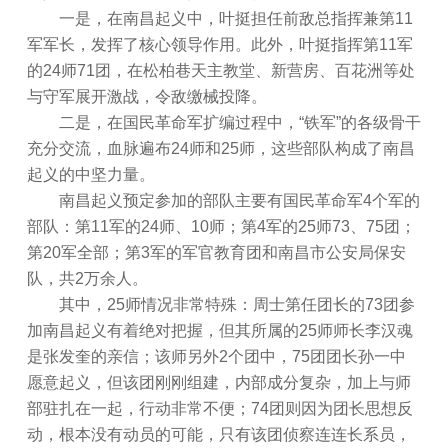
一是，在南昌起义中，叶挺担任前敌总指挥兼第11
军军长，发挥了核心领导作用。此外，叶挺指挥第11军
的24师71团，在松柏巷天主教堂、新营房、百花洲等处
与守军展开激战，令敌缴械投降。
二是，在国民革命军扩编过程中，“铁军”的各级骨干
充分交流，血脉遍布24师和25师，这些部队构成了南昌
起义的中坚力量。
南昌起义预定参加的部队主要有国民革命军4个军的
部队：第11军的24师、10师；第4军的25师73、75团；
第20军全部；第3军的军官教育团和南昌市公安局保安
队，共2万余人。
其中，25师情况非常特殊：周士第任团长的73团参
加南昌起义有着绝对把握，但其所属的25师师长李汉魂
是张发奎的亲信；该师另外2个团中，75团团长孙一中
愿意起义，但该团刚刚组建，内部成分复杂，加上与师
部驻扎在一起，行动非常不便；74团则因为团长思想反
动，根本没有动员的可能，只有该团侦察连连长系员，