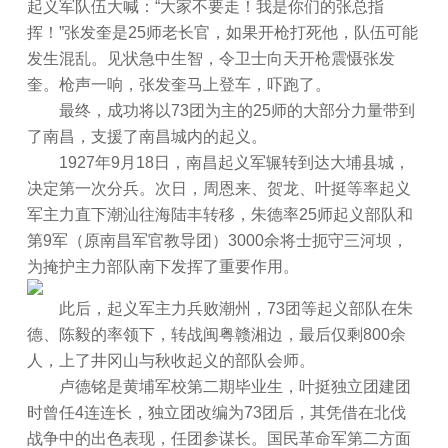
起义军队伍大喊：“大家不要走！我是你们的张总指
挥！”张发奎是25师老长官，如果开枪打死他，队伍可能
发生混乱。见状急中生智，令卫士向天开枪震慑张发
奎。枪声一响，张发奎马上登车，吓跑了。
最终，成功将以73团为主的25师的大部分力量带到
了南昌，支援了南昌城内的起义。
1927年9月18日，南昌起义军辗转到达大埔县城，
决定第一次分兵。次日，周恩来、贺龙、叶挺等率起义
军主力直下潮汕往海陆丰转移，朱德率25师起义部队和
第9军（原南昌军官教导团）3000余将士扼守三河坝，
为掩护主力部队南下发挥了重要作用。
此后，起义军主力兵败潮州，73团等起义部队在朱
德、陈毅的率领下，转战闽粤赣湘边，最后仅剩800余
人，上了井冈山与秋收起义的部队会师。
卢德铭是黄埔军校第二期毕业生，叶挺独立团建团
时曾任4连连长，独立团改编为73团后，其凭借在北伐
战争中的出色表现，任团参谋长。国民革命军第二方面