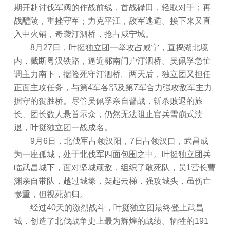
期开赴讨伐军阀的作战前线，首战碌田，轻取对手；再
战醴陵，重挫守军；力克平江，敌军逃遁。接下来又直
入中火铺，奇袭汀泗桥，抢占咸宁城。
8月27日，叶挺独立团一举攻占咸宁，直捣湖北境
内，截断粤汉铁路，逼近鄂南门户汀泗桥。吴佩孚急忙
调主力南下，据险死守汀泗桥。两天后，独立团又担任
正面主攻任务，与第4军各部及第7军合力强攻敌军主力
据守的贺胜桥。尽管吴佩孚亲自督战，斩杀败退的旅
长、团长数人悬首示众，仍然无法阻止官兵雪崩式溃
退，叶挺独立团一战成名。
9月6日，北伐军占领汉阳，7日占领汉口，武昌成
为一座孤城，处于北伐军四面包围之中。叶挺独立团兵
临武昌城下，面对坚城顽敌，组织了敢死队，员1营长曹
渊亲自带队，越过城壕，架起云梯，强攻城头，虽伤亡
惨重，但视死如归。
经过40天的激烈战斗，叶挺独立团最终登上武昌
城，创造了北伐战争史上最为辉煌的战绩。牺牲的191