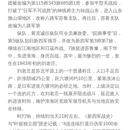
团被改编为第115师343旅685团1营，参加平型关战役，
打破了“日军不可战胜”的神线师主力转战山东，进入山东
微山湖地区，改称八路军苏鲁支队。再往后，苏鲁支队
改编为八路军第
纵队，黄克诚任纵队司令员兼政委。“皖南事变”后，
第5纵队划归新四军领导，并改为新四军第3师第7旅，
继续在江南地区和日寇作战。7旅挺进苏鲁豫，南下华
中，东进淮海，身历百战。其中，最为惨烈的一仗，发
生在1943年初的刘老庄。
刘老庄是苏北平原上的一个普通村庄，人口不足百
户，距淮阴城25公里，距六塘河约10公里，紧靠淮沐公
路，是日军进攻六塘河的必经之地。当时，上级决定以
一个连的兵力，在刘老庄一线展开阻击战斗，延迟敌人
的进攻时间，掩护淮海区党政军领导机关与当地百姓安
全转移。
时打响，持续到当天21时左右。《新四军战史》
与“叶挺独立团”团史记载：“4连连续打退日伪军1000余