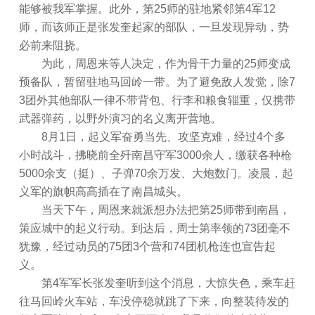
能够被我军掌握。此外，第25师的驻地紧邻第4军12
师，而该师正是张发奎起家的部队，一旦发现异动，势
必前来阻挠。
为此，周恩来等人决定，作为骨干力量的25师变成
预备队，暂留驻地马回岭一带。为了避免敌人发觉，除7
3团外其他部队一律不带背包、行李和粮食辎重，仅携带
武器弹药，以野外演习的名义离开营地。
8月1日，起义军奋勇当先、攻坚克难，经过4个多
小时战斗，拂晓前全歼南昌守军3000余人，缴获各种枪
5000余支（挺）、子弹70余万发、大炮数门。凌晨，起
义军的旗帜高高插在了南昌城头。
当天下午，周恩来就派想办法把第25师带到南昌，
策应城中的起义行动。到达后，周士第率领的73团毫不
犹豫，经过动员的75团3个营和74团机枪连也宣告起
义。
第4军军长张发奎听到这个消息，大惊失色，乘车赶
往马回岭火车站，车没停稳就跳了下来，向整装待发的