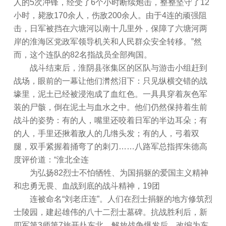
人的5次冲锋，经受了6个小时断续炮击，整整坚守了12
小时，毙敌170余人，伤敌200余人。由于4连的顽强阻
击，日军被挡在六塘河以南十几里外，保障了六塘河两
岸的淮海区党政军领导机关和人民群众安全转移。”然
而，这个连队的82名指战员全部殉国。
战斗结束后，淮阴县张集区的区队与游击小组赶到
战场，眼前的一幕让他们潸然泪下：只见纵横交错的战
壕里，泥土已经被浸泡成了血红色。一具具穿着灰色军
装的尸骸，倒在泥土与血水之中。他们仍然保持着生前
战斗的姿势：有的人，嘴里还咬着日军的半边耳朵；有
的人，手里还揪着敌人的几绺头发；有的人，弓着双
腿，双手紧握着捅弯了的刺刀……八路军总指挥朱德高
度评价道：“淮北全连
为弘扬82烈士不怕牺牲、为国捐躯的爱国主义精神
和忠勇无畏、血战到底的战斗精神，19团
连被命名“刘老庄连”。人们在烈士捐躯的地方修筑烈
士陵园，建起雄伟的八十二烈士墓碑。抗战胜利后，新
四军第3师第7旅开赴东北，解放战争爆发后，改编为东