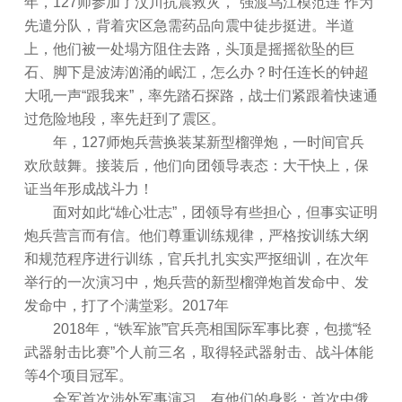
年，127师参加了汶川抗震救灾，“强渡乌江模范连”作为
先遣分队，背着灾区急需药品向震中徒步挺进。半道
上，他们被一处塌方阻住去路，头顶是摇摇欲坠的巨
石、脚下是波涛汹涌的岷江，怎么办？时任连长的钟超
大吼一声“跟我来”，率先踏石探路，战士们紧跟着快速通
过危险地段，率先赶到了震区。
年，127师炮兵营换装某新型榴弹炮，一时间官兵
欢欣鼓舞。接装后，他们向团领导表态：大干快上，保
证当年形成战斗力！
面对如此“雄心壮志”，团领导有些担心，但事实证明
炮兵营言而有信。他们尊重训练规律，严格按训练大纲
和规范程序进行训练，官兵扎扎实实严抠细训，在次年
举行的一次演习中，炮兵营的新型榴弹炮首发命中、发
发命中，打了个满堂彩。2017年
2018年，“铁军旅”官兵亮相国际军事比赛，包揽“轻
武器射击比赛”个人前三名，取得轻武器射击、战斗体能
等4个项目冠军。
全军首次涉外军事演习，有他们的身影；首次中俄