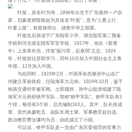
做了什么？《叶挺独立团团歌》给出了答案：
叶挺，原名叶为询，1896年出生于广东惠州一户农
家，启蒙老师陈敬如为其改名“叶挺”，意为“人要上行、
叶要上挺”，有挺身而出、拯救中华之期冀。
叶挺先后就读于广东陆军小学、湖北陆军第二预备
学校和河北保定陆军军官学校。1917年，他在《新青
年》上发表长信，抒发“振污世，起衰弱”之志。1924
年，叶挺前往苏联学习，同年10月加入中国社会主义青
年团，12月加入中国。
与此同时，1923年2月，中国革命先驱孙中山在广
州建立革命政权，任陆海军大元帅。1924年10月，鉴于
铁路交通经常被军阀、土匪骚扰，孙中山批准组建了陆
海军大元帅府铁甲车队，简称“铁甲车队”。铁甲车队有3
个排，每排有3个班，总共编制163人。其中，队长徐成
章、党代表廖乾五、副队长周士第、军事教官赵自选、
政治教官曹汝谦均为员，由此成立了小组。
可以说，铁甲车队是一支由广东区委领导的军事力