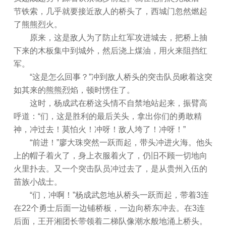
节铁索，几乎就要接近敌人的桥头了，西城门忽然燃起
了熊熊烈火。
原来，这是敌人为了防止红军攻进城去，把桥上抽
下来的木板集中到城外，然后浇上煤油，用火来阻挡红
军。
“这是怎么回事？”冲到敌人桥头的突击队员瞅着这突
如其来的熊熊烈焰，顿时愣住了。
这时，杨成武在桥这头情不自禁地站起来，振臂高
呼道：“们，这是胜利的最后关头，拿出你们的勇敢精
神，冲过去！莫怕火！冲呀！敌人垮了！冲呀！”
“前进！”廖大珠突然一跃而起，带头冲进火海。他头
上的帽子着火了，身上衣服着火了，仍旧不顾一切地向
火里扑去。又一个突击队员冲过去了，是从贵州入伍的
苗族小战士。
“们，冲啊！”杨成武忽地从桥头一跃而起，带着3连
在22个勇士后面一边铺桥板，一边向桥东冲去。在3连
后面，王开湘团长带领着二梯队像潮水般地涌上桥头。