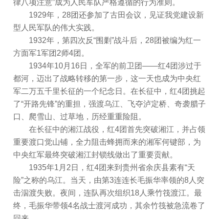
律八项注意”成为人民军队严格遵循的行为准则。
1929年，28团还参加了古田会议，见证我党建设新
型人民军队的伟大实践。
1932年，第四次反“围剿”战斗后，28团被编为红一
方面军1军团2师4团。
1934年10月16日，全军的前卫团——红4团涉过于
都河，迈出了战略转移的第一步，这一天也成为中央红
军二万五千里长征的一个纪念日。在长征中，红4团挑起
了“开路先锋”的重担，强渡乌江、飞夺泸定桥、奇袭腊子
口、爬雪山、过草地，历经重重险阻。
在长征中的湘江战役，红4团首先突破湘江，并占领
重要渡口觉山铺，全力阻击蜂拥而来的湘军何键部，为
中央红军最终突破湘江封锁线做出了重要贡献。
1935年1月2日，红4团来到贵州省余庆县素有“天
险”之称的乌江。当天，由第3连连长毛振华率领的8人突
击泅渡失败。夜间，连队再次组织18人乘竹筏渡江。最
终，毛振华带领4名战士渡河成功，其余竹筏被急流卷了
回来。