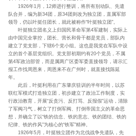
1926年1月，12师进行整训，将所有别动队、先遣
队合并，编为新34团，原34团则改为独立团，直属军部
领导，仍以叶挺任团长，就此被称作“叶挺独立团”。
叶挺独立团名义上归国民革命军第4军建制，实际上
由中国完全掌控，团长、营长和骨干都是党员，部队内
建立了党支部，下辖6个党小组。这也是我党在军队中设
立的首个基层党组织。党支部初期约有20个党员，不属
第4军政治部管，而是属两广区委军委直接领导，请示汇
报工作找周恩来，周恩来不在广州时，就直接找陈延
年。
此后，叶挺利用在广东肇庆驻训的半年时间，以苏
联红军模式打造独立团，初步建立了政治工作制度，实
行政治教育，开展“反贪污、反打骂、反报假”运动，清除
了军阀习气，树立了打倒军阀、打倒帝国主义的革命思
想，并确立了以“铁的信念、铁的意志、铁的团结、铁的
纪律、铁的作风”为核心的“铁军”精神。
1926年5月，叶挺独立团作为北伐战争先遣队，先