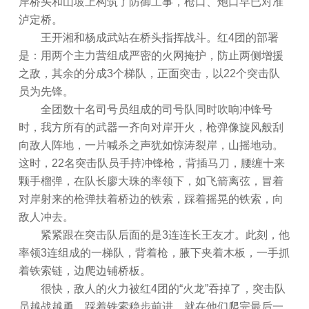
岸桥头和山坡上构筑了防御工事，枪口、炮口早已对准
泸定桥。
王开湘和杨成武站在桥头指挥战斗。红4团的部署
是：用两个主力营组成严密的火网掩护，防止两侧增援
之敌，其余的分成3个梯队，正面突击，以22个突击队
员为先锋。
全团数十名司号员组成的司号队同时吹响冲锋号
时，我方所有的武器一齐向对岸开火，枪弹像旋风般刮
向敌人阵地，一片喊杀之声犹如惊涛裂岸，山摇地动。
这时，22名突击队员手持冲锋枪，背插马刀，腰缠十来
颗手榴弹，在队长廖大珠的率领下，如飞箭离弦，冒着
对岸射来的枪弹扶着桥边的铁索，踩着摇晃的铁索，向
敌人冲去。
紧紧跟在突击队后面的是3连连长王友才。此刻，他
率领3连组成的一梯队，背着枪，腋下夹着木板，一手抓
着铁索链，边爬边铺桥板。
很快，敌人的火力被红4团的“火龙”吞掉了，突击队
员越战越勇，踩着铁索稳步前进。就在他们爬完最后一