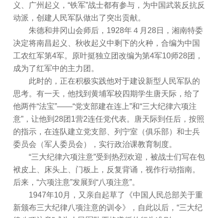
义、广州起义，“铁军”战士都有参与，为中国武装反抗反
动派，创建人民军队做出了突出贡献。
朱德和井冈山会师后，1928年４月28日，湘南特委
决定将南昌起义、秋收起义中剩下的火种，合编为中国
工农红军第4军。原叶挺独立团改编为第4军10师28团，
成为了红军中的主力团。
此时的，正在积极实践他对于建设新型人民军队的
思考。有一天，他找到黄埔军校四期学生唐天际，给了
他两件“法宝”——“党支部建在连上”和“三大纪律六项注
意”，让他到28团1营2连任党代表。唐天际到任后，按照
的指示，在连队建立党支部、列宁室（俱乐部）和士兵
委员会（军人委员会），实行政治课教育制度。
“三大纪律六项注意”受到热烈欢迎，被战士们写在包
袱皮上、床头上、门板上，反复背诵，视作行动指南。
后来，“六项注意”发展到“八项注意”。
1947年10月，又亲自起草了《中国人民总部关于重
新颁布三大纪律八项注意的训令》，自此以后，“三大纪