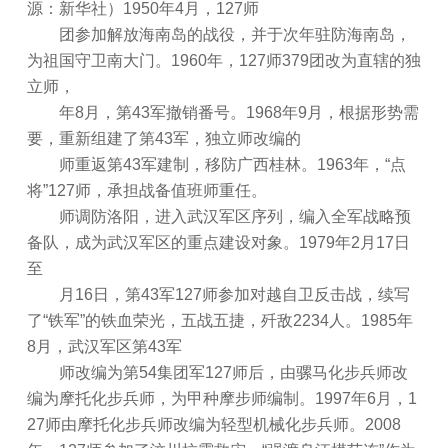
源：新华社）1950年4月，127师
团参加解放海南岛的战役，并于次年驻防海南岛，
为祖国守卫南大门。1960年，127师379团改为直辖的独
立师，
年8月，第43军撤销番号。1968年9月，根据形势需
要，重新组建了第43军，独立师改编的
师重返第43军建制，移防广西桂林。1963年，“点
将”127师，承担战备值班师重任。
师调防洛阳，进入武汉军区序列，编入全军战略预
备队，成为武汉军区的重点建设对象。1979年2月17日
至
月16日，第43军127师参加对越自卫反击战，续写
了“铁军”的铁血荣光，五战五捷，歼敌2234人。1985年
8月，武汉军区第43军
师改编为第54集团军127师后，由骡马化步兵师改
编为摩托化步兵师，为甲种摩步师编制。1997年6月，1
27师由摩托化步兵师改编为轻型机械化步兵师。2008