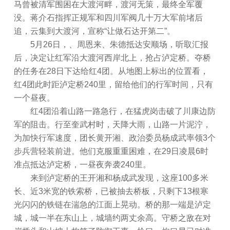
马曾被清军围困在大渡河畔，渡河无策，最终全军覆
没。蒋介石指挥正规军和四川军阀几十万大军前堵后
追，云集到大渡河，宣称“让做石达开第二”。
5月26日，、周恩来、朱德抵达安顺场，听取汇报
后，决定让红军沿大渡河西岸北上，抢占泸定桥。夺桥
的任务在28日下达给红4团。从地图上标出的位置看，
红4团此时距泸定桥240里，留给他们的行军时间，只有
一个昼夜。
红4团沿着山路一路急行，在猛虎岗击破了川康边防
军的阻击。行至奎武村时，天降大雨，山路一片泥泞，
为加快行军速度，团长黄开湘、政治委员杨成武率领3个
步兵营轻装前进。他们克服重重困难，在29日凌晨6时
准点抵达泸定桥，一昼夜奔袭240里。
来到泸定桥的王开湘和杨成武发现，这座100多米
长、近3米宽的铁索桥，已被抽去桥板，只剩下13根寒
光闪闪的铁链在湍急的江面上晃动。桥的那一端是泸定
城，城一半在东山上，城墙约两丈余高。守桥之敌在对