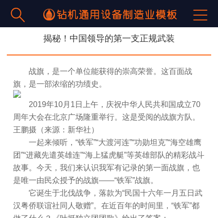


揭秘！中国领导的第一支正规武装
战旗，是一个单位能获得的崇高荣誉。这百面战
旗，是一部浓缩的功绩史。
2019年10月1日上午，庆祝中华人民共和国成立70
周年大会在北京广场隆重举行。这是受阅的战旗方队。
王鹏摄（来源：新华社）
一起来倾听，“铁军”“大渡河连”“功勋坦克”“海空雄鹰
团”“进藏先遣英雄连”“海上猛虎艇”等英雄部队的精彩战斗
故事。今天，我们来认识我军有记录的第一面战旗，也
是唯一由民众授予的战旗——“铁军”战旗。
它诞生于北伐战争，落款为“民国十六年一月五日武
汉粤侨联谊社同人敬赠”。在近百年的时间里，“铁军”都