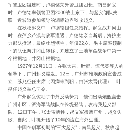
军警卫团组建时，卢德铭荣升警卫团团长。南昌起义
时，卢德铭率领警卫团2000战士东下，与起义部队失
联，遂转道参加领导的湘赣边界秋收起义。
在秋收起义中，卢德铭担任总指挥。起义战井冈山
时，在萍乡芦溪与敌军遭遇，卢德铭亲自断后，掩护主
力部队撤退，最终壮烈牺牲，年仅22岁。毛主席率领剩
下的队伍向井冈山转移，并建立了土地革命战争中第一
个根据地：井冈山根据地。
1927年12月11日，在张太雷、叶挺、恽代英等人的
领导下，广州起义爆发。12日，广州苏维埃政府宣告成
立，苏兆征任主席（因病未到职，由张太雷代理），叶
挺任起义军总司令。
广州起义惊动了中外反动势力，他们出动炮舰轰击
广州市区，派海军陆战队在长堤登陆，攻击我起义部
队。12日下午，张太雷牺牲，起义军撤离广州，起义失
败。自此，叶挺开始了10年的流亡海外生涯。
中国在创军初期的“三大起义”：南昌起义、秋收起