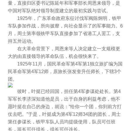
量，直接归区委书记陈延年和军事部长周恩来领导，是
中国对军队绝对领导制度建立的最初实践与尝试。
1925年，广东革命政府东征讨伐军阀陈炯明，铁甲
车队参加作战，所向披靡，向社会显示了的军事能力。6
月，周士第率领铁甲车队直接参加了省港工人罢工，支
持五卅运动。
在大革命背景下，周恩来等人决定建立一支规模更
大的由直接领导的革命队伍，机会很快来了。
1925年11月，国民革命军第4军第1独立旅扩编为国
民革命军第4军12师，原旅长张发奎升任师长，下辖3个
团。
彼时，叶挺已经回国，担任第4军参谋处处长。第4
军军长李济深知道他是员，出于自身的利益考虑，他不
愿叶挺在自己的身边，就说：“给你一个团，你到前方打
仗去吧。”于是，叶挺成为第4军12师34团的团长，周士
第任参谋长，铁甲车队人员均提级使用，队员可任班
长，班长可任排长，排长可任连长。