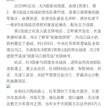
次日9时左右，红4团发动强渡。由第1营第1、第
2、第3连战士组成的突击队乘竹筏，冒着江面密集的敌
军炮火，奋勇前进。在突击队接近北岸时，潜伏在崖下
一夜的5名指战员突然对敌发起侧击，配合主力强渡。
第1连战士在攻入敌主阵地后，立即展开追击，长途
奔袭40多里，夺占了黔军“前敌指挥部”，为乌江战斗的
胜利奠定了基础。到1月6日，中央红军和军委纵队全部
渡过乌江。为表彰红4团第1营第1连的突出战绩，红1军
团授予该连“强渡乌江模范连”光荣称号。
此后，红4团参与四渡赤水战役，进而会同其他部队
攻取遵义。遵义会议后，红4团转战云南，智取禄劝、武
定、元谋三县后，在皎平渡渡过金沙江，穿越凉山少数
民族聚居区。
在前往川西的路上，红军遇到了天险大渡河。大渡
河水急浪高，河面又宽，难以架桥，渡口偏狭，无法满
足数万大军渡河之用。当年太平天国翼王石达开的4万人