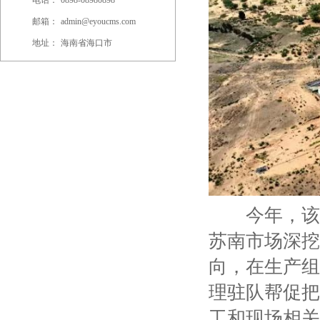
电话：
0898-08980898
邮箱：
admin@eyoucms.com
地址：
海南省海口市
今年，该公
苏南市场深挖
向，在生产组
理驻队帮促把
工和现场相关