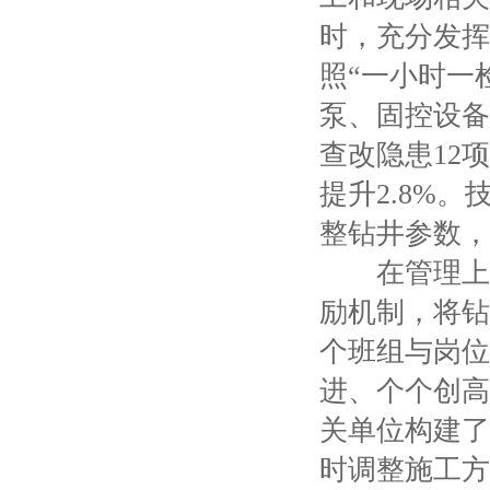
时，充分发挥
照“一小时一
泵、固控设备
查改隐患12
提升2.8%
整钻井参数，
在管理上，
励机制，将钻
个班组与岗位
进、个个创高
关单位构建了
时调整施工方