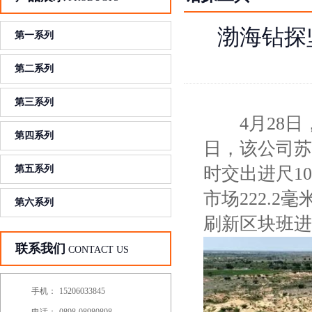
渤海钻探
第一系列
第二系列
第三系列
4月28日
第四系列
日，该公司苏南
第五系列
时交出进尺10
市场222.
第六系列
刷新区块班进
联系我们
CONTACT US
手机：
15206033845