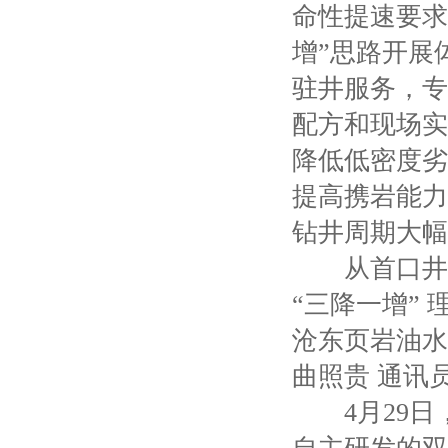
命性提速要求
增”思路开展
驻井服务，专
配方和现场实
降低低密度劣
提高携岩能力
钻井周期大幅
从首口井应用
“三降一增”
沧东页岩油水
曲照贵 通讯
4月29日