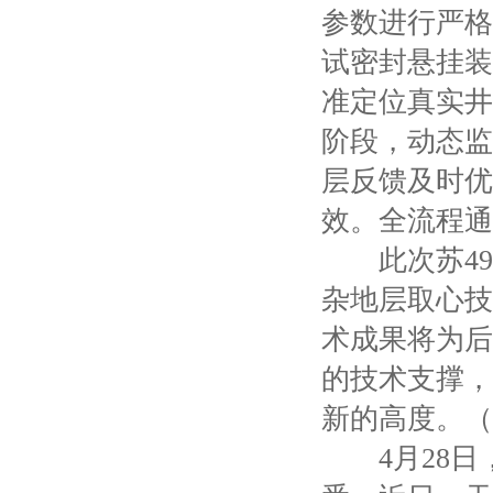
参数进行严格
试密封悬挂装
准定位真实井
阶段，动态监
层反馈及时优
效。全流程通
此次苏49K
杂地层取心技
术成果将为后
的技术支撑，
新的高度。（
4月28日