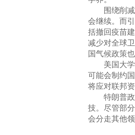
围绕削减科
会继续。而引
括撤回疫苗建
减少对全球卫
国气候政策也
美国大学则
可能会制约国
将应对联邦资
特朗普政府
技。尽管部分
会分走其他领