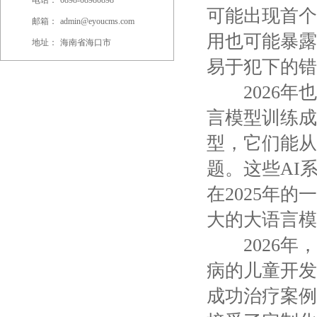
电话：
0898-08980898
可能出现首个
邮箱：
admin@eyoucms.com
用也可能暴露
地址：
海南省海口市
易于犯下的错
2026年也
言模型训练成
型，它们能从
题。这些AI
在2025年
大的大语言模
2026年，
病的儿童开发
成功治疗案例