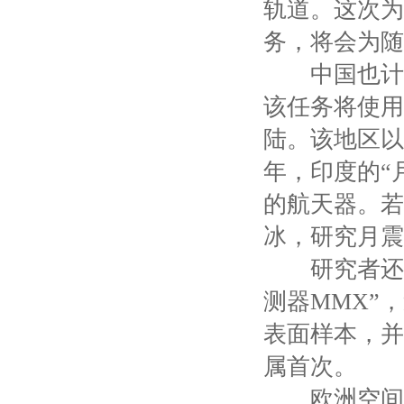
轨道。这次为
务，将会为随
中国也计划
该任务将使用
陆。该地区以
年，印度的“
的航天器。若
冰，研究月震
研究者还把
测器MMX”
表面样本，并
属首次。
欧洲空间局正