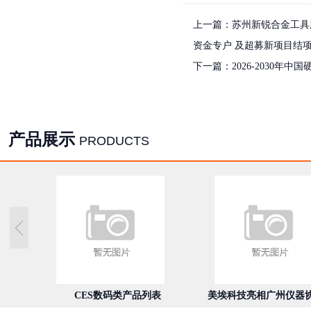
上一篇：苏州新锐合金工具
资金专户 及超募新项目结
下一篇：2026-2030年
产品展示
PRODUCTS
CES数码类产品列表
美埃科技亮相广州仪器